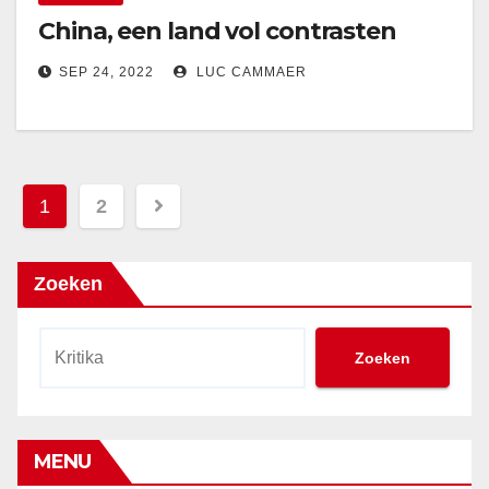
China, een land vol contrasten
SEP 24, 2022
LUC CAMMAER
Berichtnavigatie
1
2
Zoeken
Zoeken
MENU