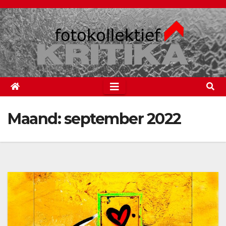
Spring
naar
de
inhoud
Maand:
september 2022