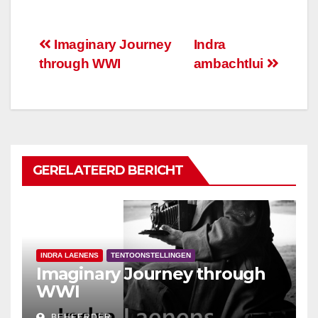
Berichtnavigatie
Imaginary Journey
Indra
through WWI
ambachtlui
GERELATEERD BERICHT
INDRA LAENENS
TENTOONSTELLINGEN
Imaginary Journey through
WWI
BEHEERDER