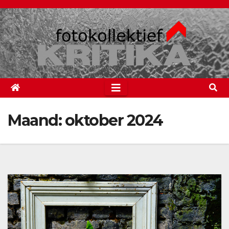
Spring
naar
de
inhoud
Maand:
oktober 2024