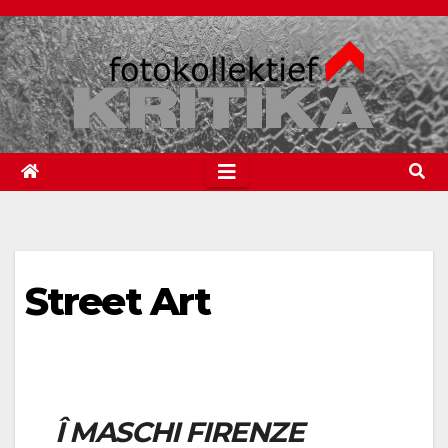
Spring
naar
de
inhoud
Street Art
Î MASCHI FIRENZE