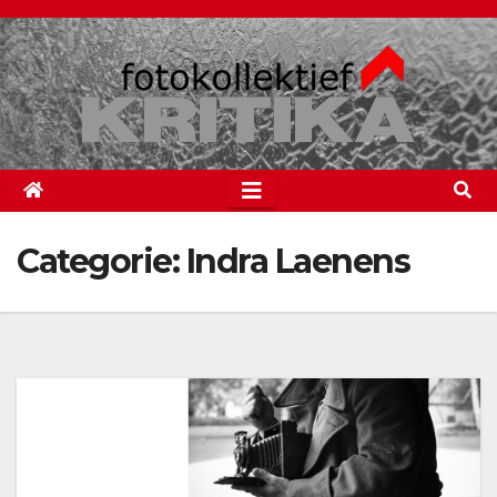
Spring
naar
de
inhoud
Categorie:
Indra Laenens