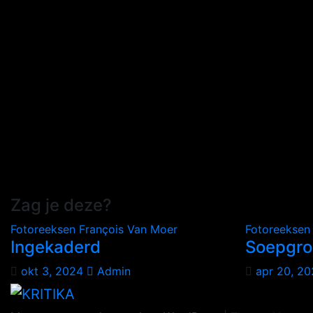
Zag je deze?
Fotoreeksen
François Van Moer
Fotoreekse
Ingekaderd
Soepgro
okt 3, 2024
Admin
apr 20, 2