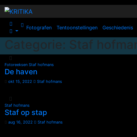
Spring
naar
de
inhoud
Fotografen
Tentoonstellingen
Geschiedenis
Categorie:
Staf hofma
Fotoreeksen
Staf hofmans
De haven
okt 15, 2022
Staf hofmans
Staf hofmans
Staf op stap
aug 16, 2022
Staf hofmans