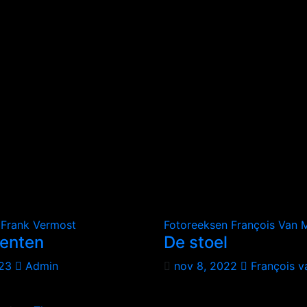
n
Frank Vermost
Fotoreeksen
François Van 
enten
De stoel
023
Admin
nov 8, 2022
François v