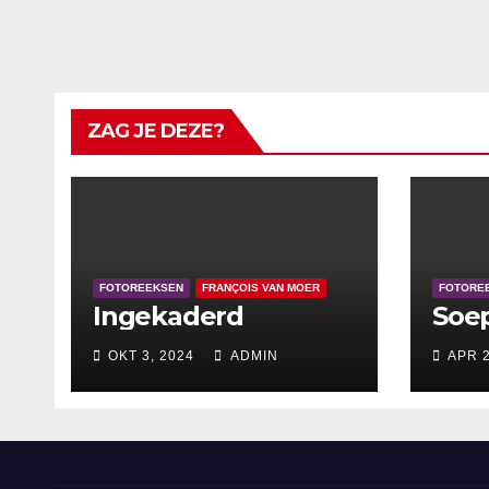
ZAG JE DEZE?
FOTOREEKSEN
FRANÇOIS VAN MOER
FOTORE
Ingekaderd
Soe
OKT 3, 2024
ADMIN
APR 2