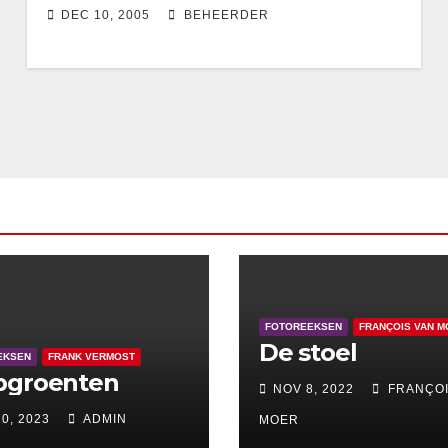
DEC 10, 2005
BEHEERDER
FOTOREEKSEN
FRANÇOIS VAN M
De stoel
EKSEN
FRANK VERMOST
pgroenten
NOV 8, 2022
FRANÇOI
0, 2023
ADMIN
MOER