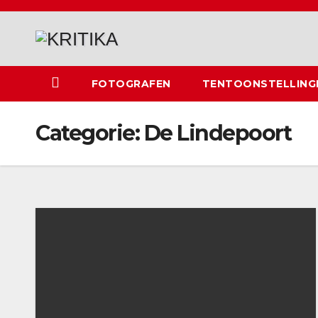
Spring
naar
de
inhoud
FOTOGRAFEN
TENTOONSTELLING
Categorie:
De Lindepoort