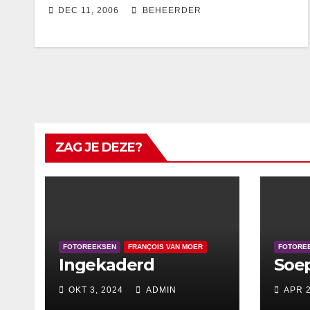
DEC 11, 2006
BEHEERDER
ZAG JE DEZE?
FOTOREEKSEN
FRANÇOIS VAN MOER
FOTORE
Ingekaderd
Soe
OKT 3, 2024
ADMIN
APR 2