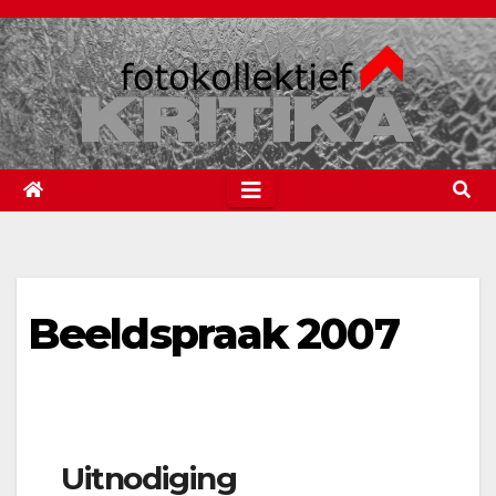
Spring
naar
de
inhoud
Beeldspraak 2007
Uitnodiging